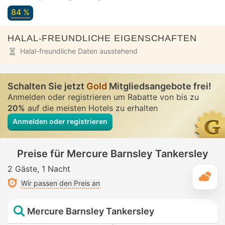
84 %
HALAL-FREUNDLICHE EIGENSCHAFTEN
Halal-freundliche Daten ausstehend
Schalten Sie jetzt
Gold
Mitgliedsangebote frei!
Anmelden oder registrieren um Rabatte von bis zu
20%
auf die meisten Hotels zu erhalten
Anmelden oder registrieren
Preise für Mercure Barnsley Tankersley
2 Gäste
1 Nacht
T
Wir passen den Preis an
Mercure Barnsley Tankersley