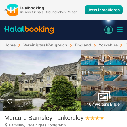
Halalbooking
Jetzt installieren
Die App für halal-freundliches Reisen
Home
Vereinigtes Königreich
England
Yorkshire
167 weitere Bilder
Mercure Barnsley Tankersley
Barnsley, Vereinigtes Königreich