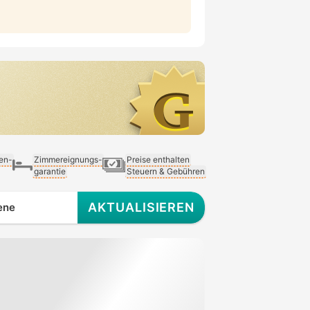
ien-
Zimmereignungs-
Preise enthalten
garantie
Steuern & Gebühren
AKTUALISIEREN
ene