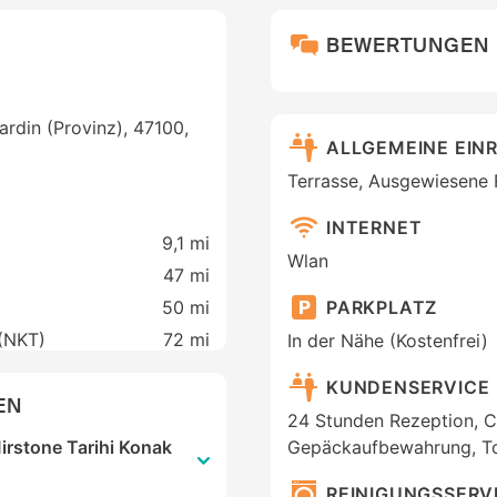
BEWERTUNGEN
rdin (Provinz), 47100,
ALLGEMEINE EIN
Terrasse, Ausgewiesene
INTERNET
9,1 mi
Wlan
47 mi
PARKPLATZ
50 mi
 (NKT)
72 mi
In der Nähe (Kostenfrei)
KUNDENSERVICE
EN
24 Stunden Rezeption, C
Mirstone Tarihi Konak
Gepäckaufbewahrung, To
REINIGUNGSSERV