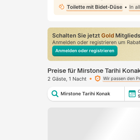
Toilette mit Bidet-Düse
•
In a
Schalten Sie jetzt
Gold
Mitglieds
Anmelden oder registrieren um Raba
Anmelden oder registrieren
Preise für Mirstone Tarihi Kona
2 Gäste
1 Nacht
Wir passen den Pr
C
Mirstone Tarihi Konak
S