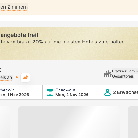
llen Zimmern
angebote frei!
tte von bis zu
20%
auf die meisten Hotels zu erhalten
k
Präziser Famil
Gesamtpreis
Typische Wetterlage
eis an
heck-in
Check-out
2 Erwachs
on, 1 Nov 2026
Mon, 2 Nov 2026