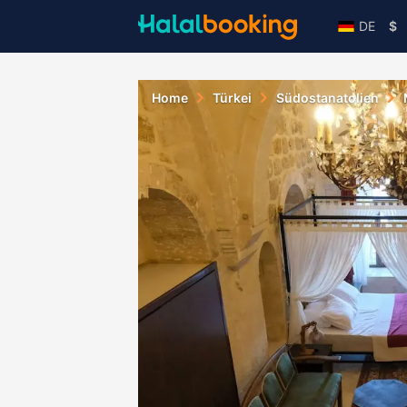
DE
$
Home
Türkei
Südostanatolien