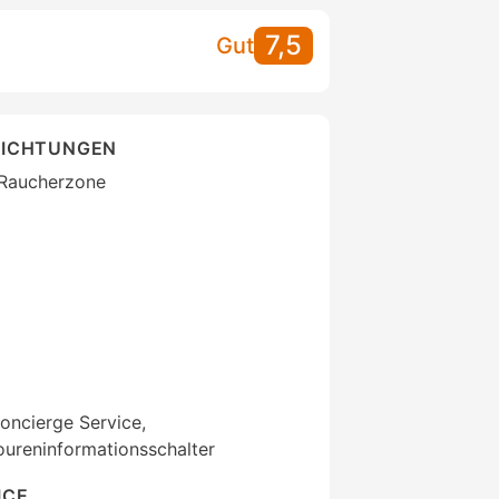
7,5
Gut
RICHTUNGEN
 Raucherzone
oncierge Service,
ureninformationsschalter
ICE