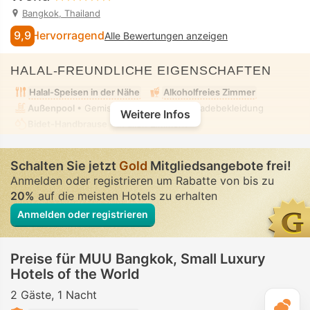
Bangkok, Thailand
9,9
Hervorragend
Alle Bewertungen anzeigen
HALAL-FREUNDLICHE EIGENSCHAFTEN
Halal-Speisen in der Nähe
Alkoholfreies Zimmer
Außenpool
• Gemischt • Bescheidene Badebekleidung
Weitere Infos
Bidet-Handbrause
• In allen Zimmern
Schalten Sie jetzt
Gold
Mitgliedsangebote frei!
Anmelden oder registrieren um Rabatte von bis zu
20%
auf die meisten Hotels zu erhalten
Anmelden oder registrieren
Preise für MUU Bangkok, Small Luxury
Hotels of the World
2 Gäste
1 Nacht
T