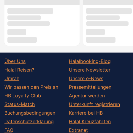
Über Uns
Halalbooking-Blog
Halal Reisen?
Unsere Newsletter
Umrah
Unsere e-News
Wir passen den Preis an
Pressemitteilungen
HB Loyalty Club
Agentur werden
Status-Match
Unterkunft registrieren
Buchungsbedingungen
Karriere bei HB
Datenschutzerklärung
Halal Kreuzfahrten
FAQ
Extranet