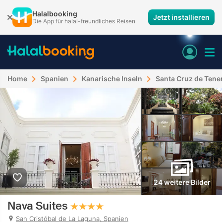
Halalbooking
Jetzt installieren
Die App für halal-freundliches Reisen
Home
Spanien
Kanarische Inseln
Santa Cruz de Tener
24 weitere Bilder
Nava Suites
San Cristóbal de La Laguna, Spanien