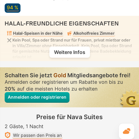
94 %
HALAL-FREUNDLICHE EIGENSCHAFTEN
Halal-Speisen in der Nähe
Alkoholfreies Zimmer
Kein Pool, Spa oder Strand nur für Frauen, privat mietbar oder
in Villa/Zimmer ohne Einsehbarkeit. Kein Pool, Spa oder Strand
für gemischte Nutzung, in dem bescheidene Badebekleidung
Weitere Infos
erlaubt ist
Schalten Sie jetzt
Gold
Mitgliedsangebote frei!
Anmelden oder registrieren um Rabatte von bis zu
20%
auf die meisten Hotels zu erhalten
Anmelden oder registrieren
Preise für Nava Suites
2 Gäste
1 Nacht
T
Wir passen den Preis an