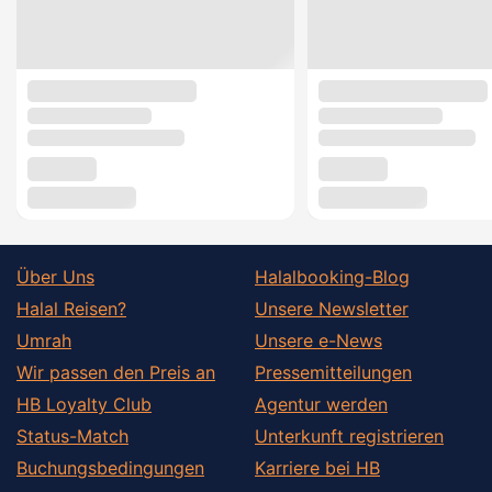
Über Uns
Halalbooking-Blog
Halal Reisen?
Unsere Newsletter
Umrah
Unsere e-News
Wir passen den Preis an
Pressemitteilungen
HB Loyalty Club
Agentur werden
Status-Match
Unterkunft registrieren
Buchungsbedingungen
Karriere bei HB