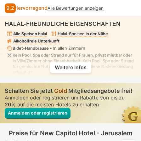
9,2
Hervorragend
Alle Bewertungen anzeigen
HALAL-FREUNDLICHE EIGENSCHAFTEN
Alle Speisen halal
Halal-Speisen in der Nähe
Alkoholfreie Unterkunft
Bidet-Handbrause
• In allen Zimmern
Kein Pool, Spa oder Strand nur für Frauen, privat mietbar oder
in Villa/Zimmer ohne Einsehbarkeit. Kein Pool, Spa oder Strand
für gemischte Nutzung, in dem bescheidene Badebekleidung
Weitere Infos
erlaubt ist
Schalten Sie jetzt
Gold
Mitgliedsangebote frei!
Anmelden oder registrieren um Rabatte von bis zu
20%
auf die meisten Hotels zu erhalten
Anmelden oder registrieren
Preise für New Capitol Hotel - Jerusalem