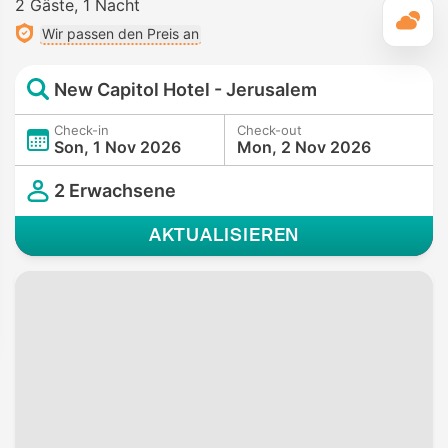
2 Gäste
1 Nacht
T
Wir passen den Preis an
New Capitol Hotel - Jerusalem
Check-in
Check-out
Son, 1 Nov 2026
Mon, 2 Nov 2026
2 Erwachsene
AKTUALISIEREN