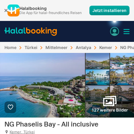
Halalbooking
Jetzt installieren
Die App für halal-freundliches Reisen
Home
Türkei
Mittelmeer
Antalya
Kemer
NG Pha
127 weitere Bilder
NG Phaselis Bay - All inclusive
Kemer, Türkei