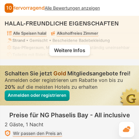
10
Hervorragend
Alle Bewertungen anzeigen
HALAL-FREUNDLICHE EIGENSCHAFTEN
Alle Speisen halal
Alkoholfreies Zimmer
Strand
• Gemischt • Bescheidene Badebekleidung
Spa-Pflegeraum, Massage
• Privat • Vollständig uneinsehbar
Weitere Infos
Toilette mit Bidet-Düse
• In allen Zimmern
Schalten Sie jetzt
Gold
Mitgliedsangebote frei!
Anmelden oder registrieren um Rabatte von bis zu
20%
auf die meisten Hotels zu erhalten
Anmelden oder registrieren
Preise für NG Phaselis Bay - All inclusive
2 Gäste
1 Nacht
T
Wir passen den Preis an