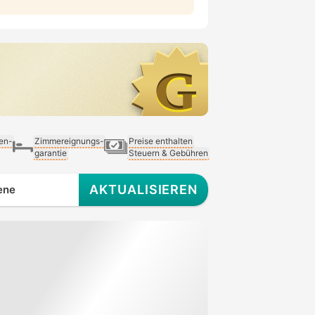
ien-
Zimmereignungs-
Preise enthalten
garantie
Steuern & Gebühren
AKTUALISIEREN
ene