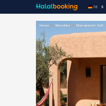
DE
$
Home
Marokko
Marrakesch-Safi