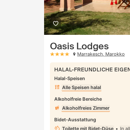
Oasis Lodges
Marrakesch, Marokko
stars: 4
HALAL-FREUNDLICHE EIG
Halal-Speisen
Alle Speisen halal
Alkoholfreie Bereiche
Alkoholfreies Zimmer
Bidet-Ausstattung
Toilette mit Bidet-Düse
•
In a