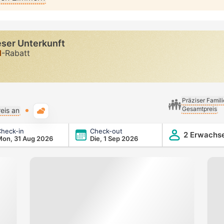
eser Unterkunft
d
-Rabatt
Präziser Famil
Gesamtpreis
Typische Wetterlage
eis an
heck-in
Check-out
2 Erwachs
on, 31 Aug 2026
Die, 1 Sep 2026