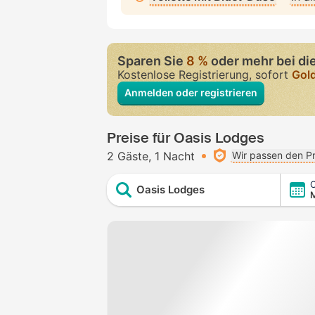
Sparen Sie
8 %
oder mehr bei di
Kostenlose Registrierung, sofort
Gol
Anmelden oder registrieren
Preise für Oasis Lodges
2 Gäste
1 Nacht
Wir passen den Pr
C
Oasis Lodges
M