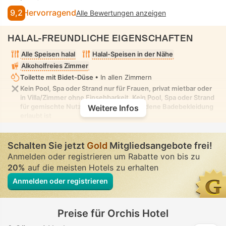
9,2
Hervorragend
Alle Bewertungen anzeigen
HALAL-FREUNDLICHE EIGENSCHAFTEN
Alle Speisen halal
Halal-Speisen in der Nähe
Alkoholfreies Zimmer
Toilette mit Bidet-Düse
• In allen Zimmern
Kein Pool, Spa oder Strand nur für Frauen, privat mietbar oder
in Villa/Zimmer ohne Einsehbarkeit. Kein Pool, Spa oder Strand
für gemischte Nutzung, in dem bescheidene Badebekleidung
Weitere Infos
erlaubt ist
Schalten Sie jetzt
Gold
Mitgliedsangebote frei!
Anmelden oder registrieren um Rabatte von bis zu
20%
auf die meisten Hotels zu erhalten
Anmelden oder registrieren
Preise für Orchis Hotel