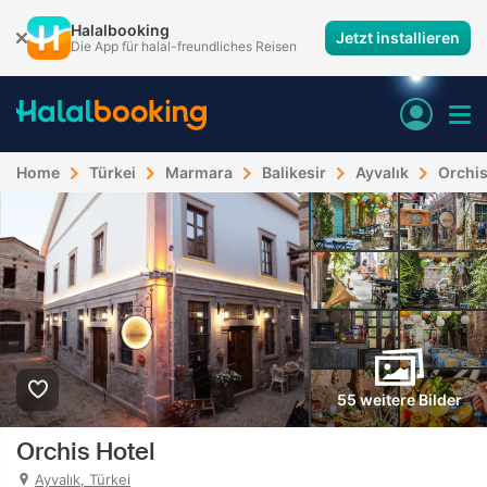
Halalbooking
Jetzt installieren
Die App für halal-freundliches Reisen
Home
Türkei
Marmara
Balikesir
Ayvalık
Orchis
55 weitere Bilder
Orchis Hotel
Ayvalık, Türkei