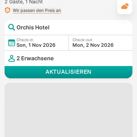
2 Gäste
1 Nacht
T
Wir passen den Preis an
Orchis Hotel
Check-in
Check-out
Son, 1 Nov 2026
Mon, 2 Nov 2026
2 Erwachsene
AKTUALISIEREN