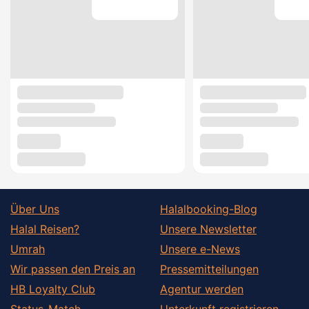
Über Uns
Halalbooking-Blog
Halal Reisen?
Unsere Newsletter
Umrah
Unsere e-News
Wir passen den Preis an
Pressemitteilungen
HB Loyalty Club
Agentur werden
Status-Match
Unterkunft registrieren