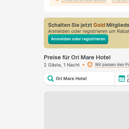
Schalten Sie jetzt
Gold
Mitglieds
Anmelden oder registrieren um Raba
Anmelden oder registrieren
Preise für Ori Mare Hotel
2 Gäste
1 Nacht
Wir passen den Pr
C
Ori Mare Hotel
D