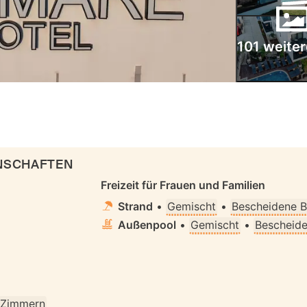
101 weiter
ENSCHAFTEN
Freizeit für Frauen und Familien
Strand
•
Gemischt
•
Bescheidene B
Außenpool
•
Gemischt
•
Bescheide
n Zimmern