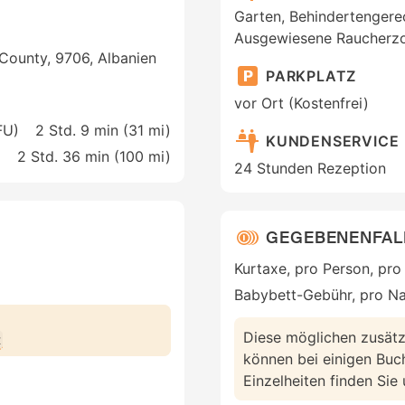
Garten, Behindertengere
Ausgewiesene Raucherz
 County, 9706, Albanien
PARKPLATZ
vor Ort (Kostenfrei)
FU)
2 Std. 9 min (
31 mi
)
KUNDENSERVICE
2 Std. 36 min (
100 mi
)
24 Stunden Rezeption
GEGEBENENFAL
Kurtaxe, pro Person, pro
Babybett-Gebühr, pro N
Diese möglichen zusätz
t
können bei einigen Buc
Einzelheiten finden Sie