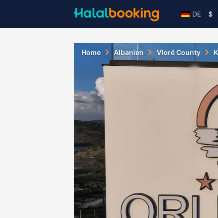
DE
$
Home
Albanien
Vlorë County
K