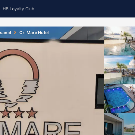
HB Loyalty Club
samil
Ori Mare Hotel