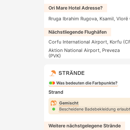
Ori Mare Hotel Adresse?
Rruga Ibrahim Rugova, Ksamil, Vlorë
Nächstliegende Flughäfen
Corfu International Airport, Korfu (C
Aktion National Airport, Preveza
(PVK)
STRÄNDE
Was bedeuten die Farbpunkte?
Strand
Gemischt
Bescheidene Badebekleidung erlaub
Weitere nächstgelegene Strände