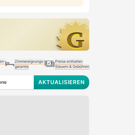
ien-
Zimmereignungs-
Preise enthalten
garantie
Steuern & Gebühren
AKTUALISIEREN
ene