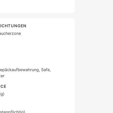
RICHTUNGEN
aucherzone
Gepäckaufbewahrung, Safe,
ter
ICE
ig)
stenpflichtig)