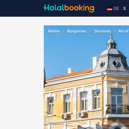
DE
$
Home
Bulgarien
Shumen
All o