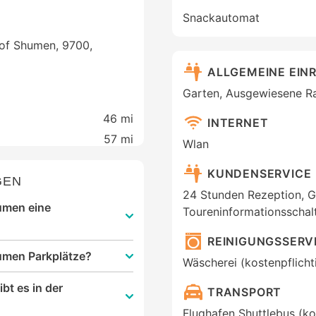
Snackautomat
l of Shumen, 9700,
ALLGEMEINE EIN
Garten, Ausgewiesene R
46 mi
INTERNET
57 mi
Wlan
KUNDENSERVICE
GEN
24 Stunden Rezeption, 
humen eine
Toureninformationsschal
REINIGUNGSSERV
humen Parkplätze?
Wäscherei (kostenpflicht
bt es in der
TRANSPORT
Flughafen Shuttlebus (ko