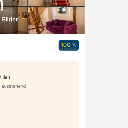
 Bilder
100 %
ilien
n ausstehend