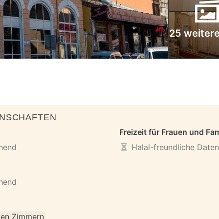
25 weitere
ENSCHAFTEN
Freizeit für Frauen und Fam
ehend
Halal-freundliche Date
ehend
llen Zimmern