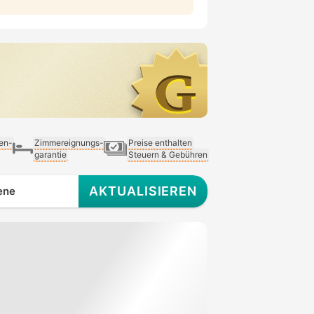
ien-
Zimmereignungs-
Preise enthalten
garantie
Steuern & Gebühren
AKTUALISIEREN
ene