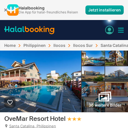
Halalbooking
Jetzt installieren
Die App für halal-freundliches Reisen
Home
Philippinen
Ilocos
Ilocos Sur
Santa Catalin
36 weitere Bilder
OveMar Resort Hotel
Santa Catalina, Philippinen