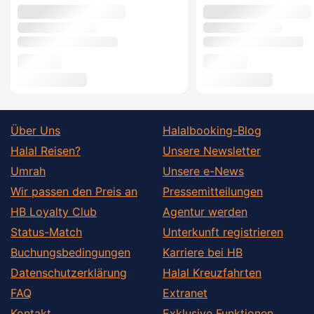
Über Uns
Halalbooking-Blog
Halal Reisen?
Unsere Newsletter
Umrah
Unsere e-News
Wir passen den Preis an
Pressemitteilungen
HB Loyalty Club
Agentur werden
Status-Match
Unterkunft registrieren
Buchungsbedingungen
Karriere bei HB
Datenschutzerklärung
Halal Kreuzfahrten
FAQ
Extranet
Kontakt
Exklusive Funktionen