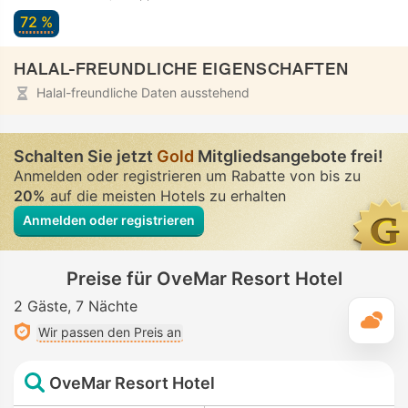
72 %
HALAL-FREUNDLICHE EIGENSCHAFTEN
Halal-freundliche Daten ausstehend
Schalten Sie jetzt
Gold
Mitgliedsangebote frei!
Anmelden oder registrieren um Rabatte von bis zu
20%
auf die meisten Hotels zu erhalten
Anmelden oder registrieren
Preise für OveMar Resort Hotel
2 Gäste
7 Nächte
T
Wir passen den Preis an
OveMar Resort Hotel