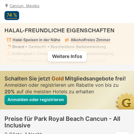
Cancun, Mexiko
74 %
HALAL-FREUNDLICHE EIGENSCHAFTEN
Halal-Speisen in der Nähe
Alkoholfreies Zimmer
Strand
• Gemischt • Bescheidene Badebekleidung
Außenpool
• Gemischt • Bescheidene Badebekleidung
Weitere Infos
Spa-Pflegeraum
• Privat • Vollständig uneinsehbar
Schalten Sie jetzt
Gold
Mitgliedsangebote frei!
Anmelden oder registrieren um Rabatte von bis zu
20%
auf die meisten Hotels zu erhalten
Anmelden oder registrieren
Preise für Park Royal Beach Cancun - All
Inclusive