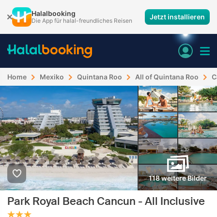
Halalbooking
Jetzt installieren
Die App für halal-freundliches Reisen
Home
Mexiko
Quintana Roo
All of Quintana Roo
C
118 weitere Bilder
Park Royal Beach Cancun - All Inclusive