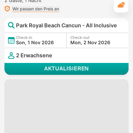
2 Gäste
1 Nacht
T
Wir passen den Preis an
Park Royal Beach Cancun - All Inclusive
Check-in
Check-out
Son, 1 Nov 2026
Mon, 2 Nov 2026
2 Erwachsene
AKTUALISIEREN