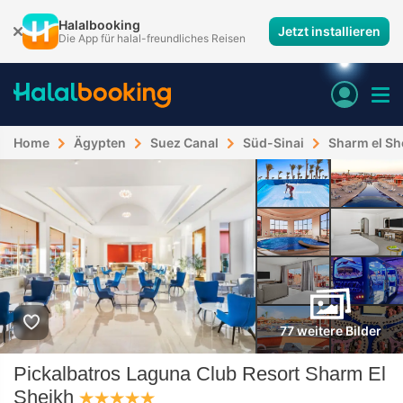
Halalbooking
Jetzt installieren
Die App für halal-freundliches Reisen
Home
Ägypten
Suez Canal
Süd-Sinai
Sharm el Sh
77 weitere Bilder
Pickalbatros Laguna Club Resort Sharm El
Sheikh