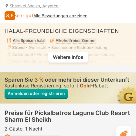
Sharm el Sheikh, Ägypten
8,6
Sehr gut
Alle Bewertungen anzeigen
HALAL-FREUNDLICHE EIGENSCHAFTEN
Alle Speisen halal
Alkoholfreies Zimmer
Strand
• Gemischt • Bescheidene Badebekleidung
Außenpool
• Gemischt • Bescheidene Badebekleidung
Weitere Infos
Bidet-Handbrause
• In bestimmten Zimmern
Sparen Sie
3 %
oder mehr bei dieser Unterkunft
Kostenlose Registrierung, sofort
Gold
-Rabatt
Anmelden oder registrieren
Preise für Pickalbatros Laguna Club Resort
Sharm El Sheikh
2 Gäste
1 Nacht
T