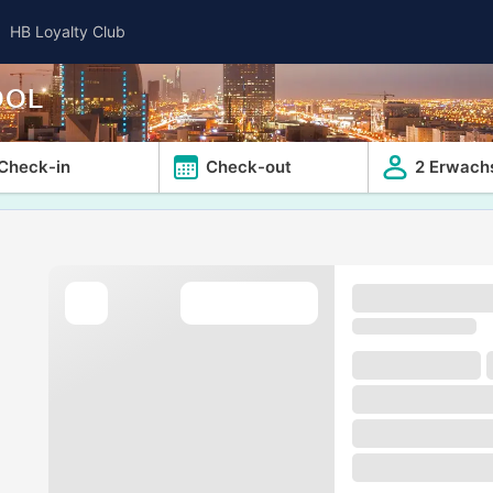
HB Loyalty Club
OOL
Check-in
Check-out
2 Erwach