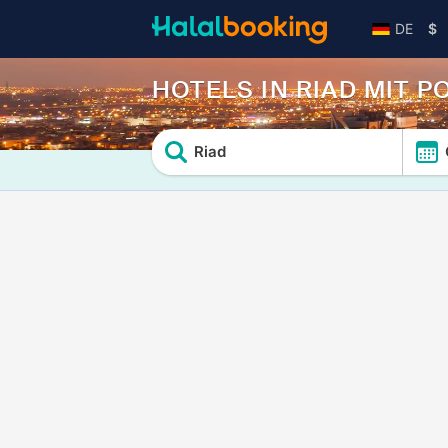
DE
$
HOTELS IN RIAD MIT P
Riad