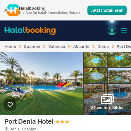
Halalbooking
Jetzt installieren
Die App für halal-freundliches Reisen
Home
Spanien
Valencia
Alicante
Denia
Port De
81 weitere Bilder
Port Denia Hotel
Denia, Spanien