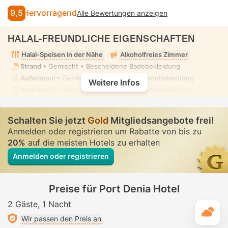
9,5
Hervorragend
Alle Bewertungen anzeigen
HALAL-FREUNDLICHE EIGENSCHAFTEN
Halal-Speisen in der Nähe
Alkoholfreies Zimmer
Strand
• Gemischt • Bescheidene Badebekleidung
Außenpool
• Gemischt • Bescheidene Badebekleidung
Weitere Infos
Innenpool
• Gemischt • Bescheidene Badebekleidung
Schalten Sie jetzt
Gold
Mitgliedsangebote frei!
Anmelden oder registrieren um Rabatte von bis zu
20%
auf die meisten Hotels zu erhalten
Anmelden oder registrieren
Preise für Port Denia Hotel
2 Gäste
1 Nacht
T
Wir passen den Preis an