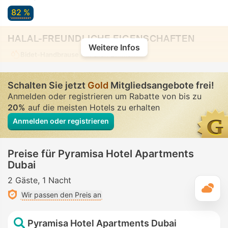
82 %
HALAL-FREUNDLICHE EIGENSCHAFTEN
Weitere Infos
Bidet-Handbrause
• In allen Zimmern
Schalten Sie jetzt
Gold
Mitgliedsangebote frei!
Anmelden oder registrieren um Rabatte von bis zu
20%
auf die meisten Hotels zu erhalten
Anmelden oder registrieren
Preise für Pyramisa Hotel Apartments
Dubai
2 Gäste
1 Nacht
T
Wir passen den Preis an
Pyramisa Hotel Apartments Dubai