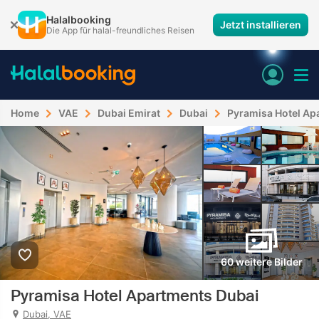
Halalbooking
Jetzt installieren
Die App für halal-freundliches Reisen
Home
VAE
Dubai Emirat
Dubai
Pyramisa Hotel Ap
60 weitere Bilder
Pyramisa Hotel Apartments Dubai
Dubai, VAE