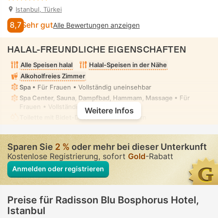
Istanbul, Türkei
8,7
Sehr gut
Alle Bewertungen anzeigen
HALAL-FREUNDLICHE EIGENSCHAFTEN
Alle Speisen halal
Halal-Speisen in der Nähe
Alkoholfreies Zimmer
Spa
• Für Frauen • Vollständig uneinsehbar
Spa Center, Sauna, Dampfbad, Hammam, Massage
• Für
Frauen • Vollständig uneinsehbar
Weitere Infos
Toilette mit Bidet-Düse
• In allen Zimmern
Sparen Sie
2 %
oder mehr bei dieser Unterkunft
Kostenlose Registrierung, sofort
Gold
-Rabatt
Anmelden oder registrieren
Preise für Radisson Blu Bosphorus Hotel,
Istanbul