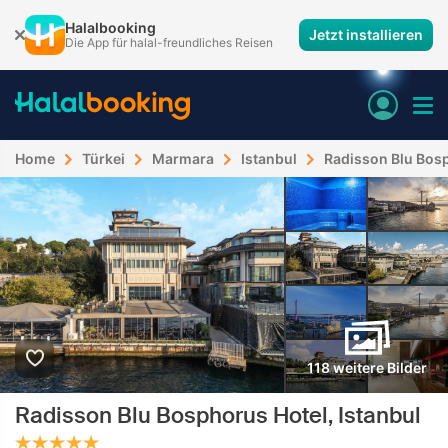
Halalbooking
Jetzt installieren
Die App für halal-freundliches Reisen
Home
Türkei
Marmara
Istanbul
Radisson Blu Bosp
118 weitere Bilder
Radisson Blu Bosphorus Hotel, Istanbul