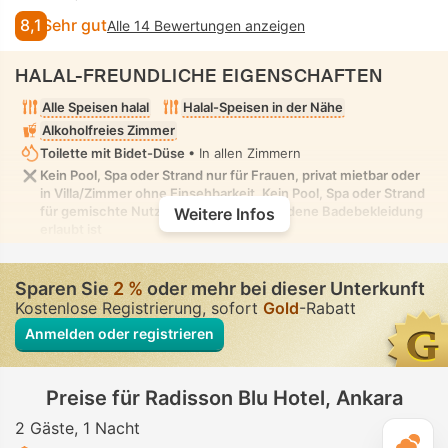
8,1
Sehr gut
Alle 14 Bewertungen anzeigen
HALAL-FREUNDLICHE EIGENSCHAFTEN
Alle Speisen halal
Halal-Speisen in der Nähe
Alkoholfreies Zimmer
Toilette mit Bidet-Düse
• In allen Zimmern
Kein Pool, Spa oder Strand nur für Frauen, privat mietbar oder
in Villa/Zimmer ohne Einsehbarkeit. Kein Pool, Spa oder Strand
für gemischte Nutzung, in dem bescheidene Badebekleidung
Weitere Infos
erlaubt ist
Sparen Sie
2 %
oder mehr bei dieser Unterkunft
Kostenlose Registrierung, sofort
Gold
-Rabatt
Anmelden oder registrieren
Preise für Radisson Blu Hotel, Ankara
2 Gäste
1 Nacht
T