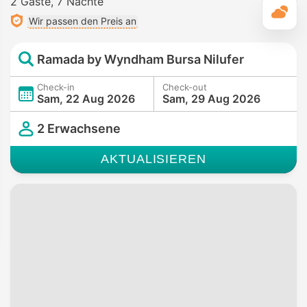
2 Gäste
7 Nächte
T
Wir passen den Preis an
Ramada by Wyndham Bursa Nilufer
Check-in
Check-out
Sam, 22 Aug 2026
Sam, 29 Aug 2026
2 Erwachsene
AKTUALISIEREN