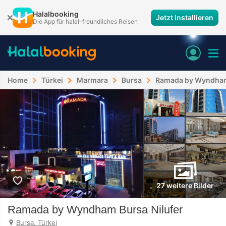
Halalbooking
Jetzt installieren
Die App für halal-freundliches Reisen
Home
Türkei
Marmara
Bursa
Ramada by Wyndham 
27 weitere Bilder
Ramada by Wyndham Bursa Nilufer
Bursa, Türkei