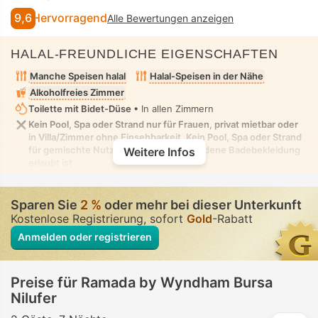
9,6
Hervorragend
Alle Bewertungen anzeigen
HALAL-FREUNDLICHE EIGENSCHAFTEN
Manche Speisen halal
Halal-Speisen in der Nähe
Alkoholfreies Zimmer
Toilette mit Bidet-Düse
• In allen Zimmern
Kein Pool, Spa oder Strand nur für Frauen, privat mietbar oder
in Villa/Zimmer ohne Einsehbarkeit. Kein Pool, Spa oder Strand
für gemischte Nutzung, in dem bescheidene Badebekleidung
Weitere Infos
erlaubt ist
Sparen Sie
2 %
oder mehr bei dieser Unterkunft
Kostenlose Registrierung, sofort
Gold
-Rabatt
Anmelden oder registrieren
Preise für Ramada by Wyndham Bursa
Nilufer