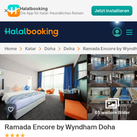
Halalbooking
Jetzt installieren
Die App für halal-freundliches Reisen
Home
Katar
Doha
Doha
Ramada Encore by Wynd
65 weitere Bilder
Ramada Encore by Wyndham Doha