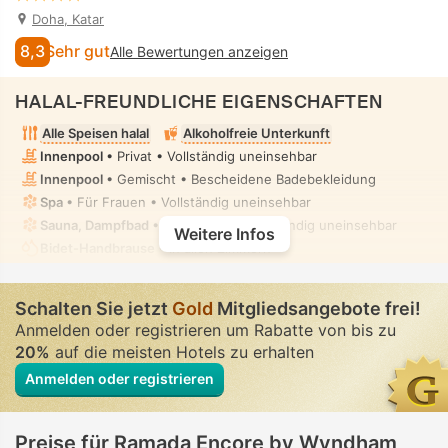
Doha, Katar
8,3
Sehr gut
Alle Bewertungen anzeigen
HALAL-FREUNDLICHE EIGENSCHAFTEN
Alle Speisen halal
Alkoholfreie Unterkunft
Innenpool
• Privat • Vollständig uneinsehbar
Innenpool
• Gemischt • Bescheidene Badebekleidung
Spa
• Für Frauen • Vollständig uneinsehbar
Sauna, Dampfbad
• Für Frauen • Vollständig uneinsehbar
Weitere Infos
Bidet-Handbrause
• In allen Zimmern
Schalten Sie jetzt
Gold
Mitgliedsangebote frei!
Anmelden oder registrieren um Rabatte von bis zu
20%
auf die meisten Hotels zu erhalten
Anmelden oder registrieren
Preise für Ramada Encore by Wyndham