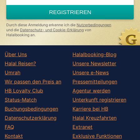
REGISTRIEREN
Durch diese Anmeldung erkenne ich die
Nutzerbedingungen
und die
Datenschutz- und Cookie-Erklärung
von
Halalbooking an.
Über Uns
Halalbooking-Blog
Halal Reisen?
Unsere Newsletter
Umrah
Unsere e-News
Wir passen den Preis an
Pressemitteilungen
HB Loyalty Club
Agentur werden
Status-Match
Unterkunft registrieren
Buchungsbedingungen
Karriere bei HB
Datenschutzerklärung
Halal Kreuzfahrten
FAQ
Extranet
Kontakt
Exklusive Funktionen