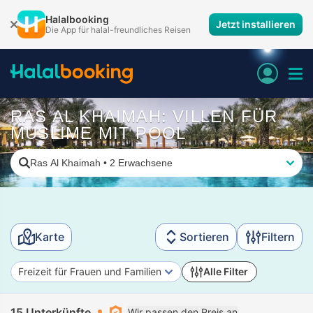
Halalbooking
Jetzt installieren
Die App für halal-freundliches Reisen
RAS AL KHAIMAH: VILLEN FÜR
MUSLIME MIT POOL
Ras Al Khaimah
•
2 Erwachsene
Karte
Sortieren
Filtern
Freizeit für Frauen und Familien
Alle Filter
15 Unterkünfte
Wir passen den Preis an