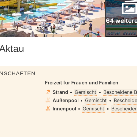
64 weitere
 Aktau
ENSCHAFTEN
Freizeit für Frauen und Familien
Strand
•
Gemischt
•
Bescheidene B
Außenpool
•
Gemischt
•
Bescheide
Innenpool
•
Gemischt
•
Bescheiden