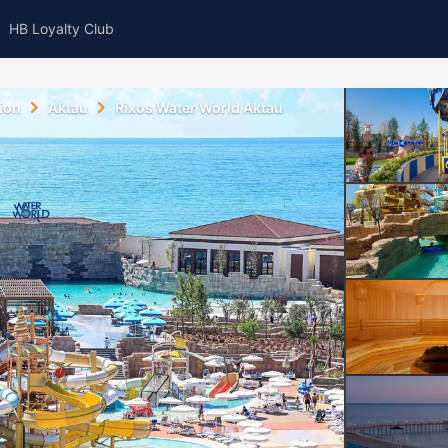
HB Loyalty Club
ion
Aktau
Rixos Water World Aktau