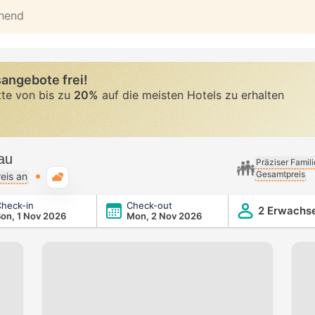
ehend
angebote frei!
tte von bis zu
20%
auf die meisten Hotels zu erhalten
au
Präziser Famil
Gesamtpreis
Typische Wetterlage
eis an
heck-in
Check-out
2 Erwachs
on, 1 Nov 2026
Mon, 2 Nov 2026