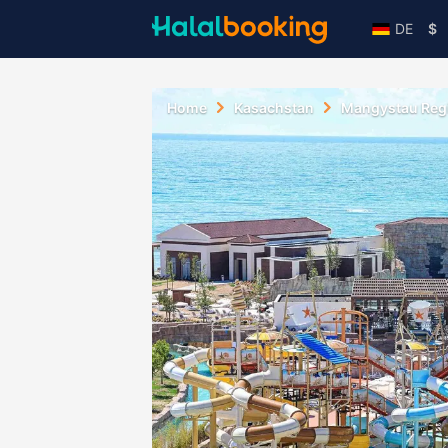
DE
$
Home
Kasachstan
Mangystau Reg