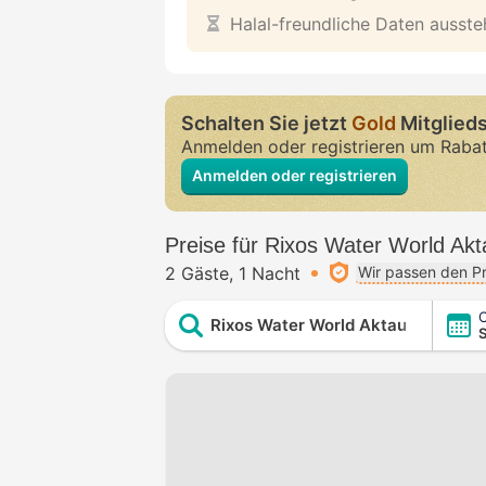
Halal-freundliche Daten ausst
Schalten Sie jetzt
Gold
Mitglieds
Anmelden oder registrieren um Raba
Anmelden oder registrieren
Preise für Rixos Water World Akt
2 Gäste
1 Nacht
Wir passen den Pr
C
Rixos Water World Aktau
S