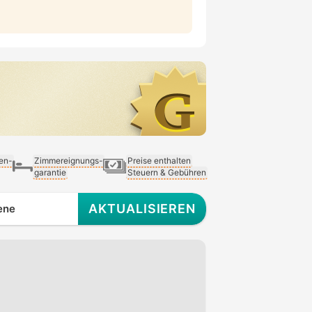
ien-
Zimmereignungs-
Preise enthalten
garantie
Steuern & Gebühren
AKTUALISIEREN
ene