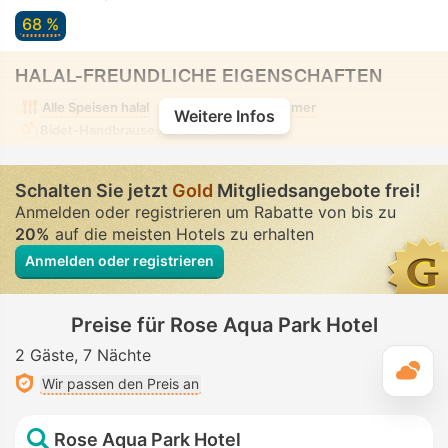
68 %
HALAL-FREUNDLICHE EIGENSCHAFTEN
Alle Speisen halal
Alkoholfreies Zimmer
Weitere Infos
Bidet-Handbrause
• In allen Zimmern
Schalten Sie jetzt
Gold
Mitgliedsangebote frei!
Anmelden oder registrieren um Rabatte von bis zu
20%
auf die meisten Hotels zu erhalten
Anmelden oder registrieren
Preise für Rose Aqua Park Hotel
2 Gäste
7 Nächte
T
Wir passen den Preis an
Rose Aqua Park Hotel