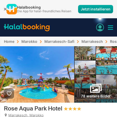
Halalbooking
Jetzt installieren
Die App für halal-freundliches Reisen
Home
Marokko
Marrakesch-Safi
Marrakesch
Ros
78 weitere Bilder
Rose Aqua Park Hotel
Marrakesch, Marokko