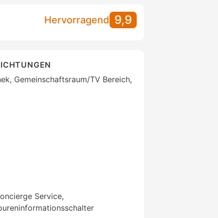
9,9
Hervorragend
RICHTUNGEN
thek, Gemeinschaftsraum/TV Bereich,
oncierge Service,
ureninformationsschalter