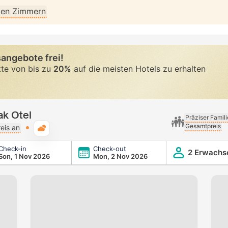
llen Zimmern
angebote frei!
tte von bis zu
20%
auf die meisten Hotels zu erhalten
ak Otel
Präziser Famil
Gesamtpreis
Typische Wetterlage
eis an
Check-in
Check-out
2 Erwachs
Son, 1 Nov 2026
Mon, 2 Nov 2026