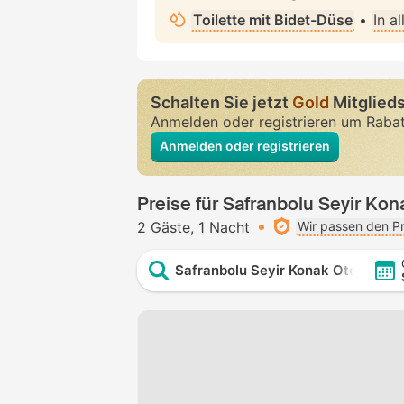
Toilette mit Bidet-Düse
•
In a
Schalten Sie jetzt
Gold
Mitglieds
Anmelden oder registrieren um Raba
Anmelden oder registrieren
Preise für Safranbolu Seyir Kon
2 Gäste
1 Nacht
Wir passen den Pr
Safranbolu Seyir Konak Otel