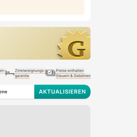
ien-
Zimmereignungs-
Preise enthalten
garantie
Steuern & Gebühren
AKTUALISIEREN
ene