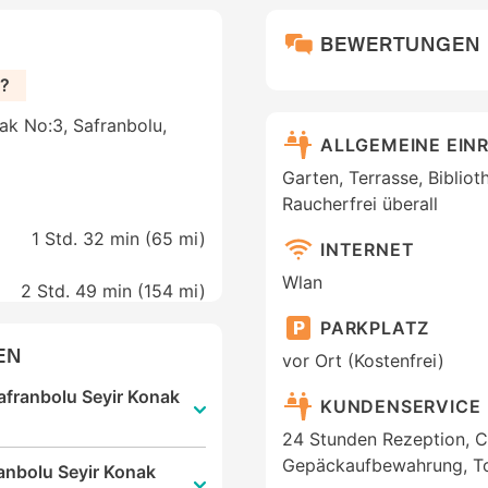
BEWERTUNGEN
e?
kak No:3, Safranbolu,
ALLGEMEINE EIN
Garten, Terrasse, Biblio
Raucherfrei überall
1 Std. 32 min (
65 mi
)
INTERNET
Wlan
2 Std. 49 min (
154 mi
)
PARKPLATZ
EN
vor Ort (Kostenfrei)
Safranbolu Seyir Konak
KUNDENSERVICE
24 Stunden Rezeption, C
Gepäckaufbewahrung, To
ranbolu Seyir Konak