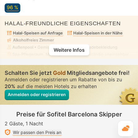
96 %
HALAL-FREUNDLICHE EIGENSCHAFTEN
Halal-Speisen auf Anfrage
Halal-Speisen in der Nähe
Alkoholfreies Zimmer
Außenpool
• Gemischt • Bescheidene Badebekleidung
Weitere Infos
Spa-Pflegeraum, Massage
• Privat • Vollständig uneinsehbar
Schalten Sie jetzt
Gold
Mitgliedsangebote frei!
Anmelden oder registrieren um Rabatte von bis zu
20%
auf die meisten Hotels zu erhalten
Anmelden oder registrieren
Preise für Sofitel Barcelona Skipper
2 Gäste
1 Nacht
T
Wir passen den Preis an