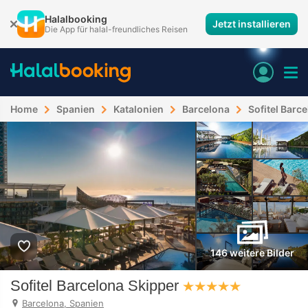
Halalbooking
Jetzt installieren
Die App für halal-freundliches Reisen
Home
Spanien
Katalonien
Barcelona
Sofitel Barc
146 weitere Bilder
Sofitel Barcelona Skipper
Barcelona, Spanien