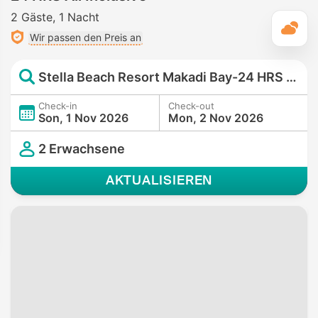
2 Gäste
1 Nacht
T
Wir passen den Preis an
Stella Beach Resort Makadi Bay-24 HRS All Inclusive
Check-in
Check-out
Son, 1 Nov 2026
Mon, 2 Nov 2026
2 Erwachsene
AKTUALISIEREN