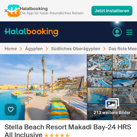
Halalbooking
Jetzt installieren
Die App für halal-freundliches Reisen
Home
Ägypten
Südliches Oberägypten
Das Rote Mee
213 weitere Bilder
Stella Beach Resort Makadi Bay-24 HRS
All Inclusive