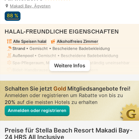
Makadi Bay, Ägypten
88 %
HALAL-FREUNDLICHE EIGENSCHAFTEN
Alle Speisen halal
Alkoholfreies Zimmer
Strand
• Gemischt • Bescheidene Badebekleidung
Außenpool
• Gemischt • Bescheidene Badebekleidung
Spa-Pflegeraum, Massage
• Privat • Vollständig uneinsehbar
Weitere Infos
Bidet-Handbrause
• In bestimmten Zimmern
Schalten Sie jetzt
Gold
Mitgliedsangebote frei!
Anmelden oder registrieren um Rabatte von bis zu
20%
auf die meisten Hotels zu erhalten
Anmelden oder registrieren
Preise für Stella Beach Resort Makadi Bay-
24 HRS All Inclusive