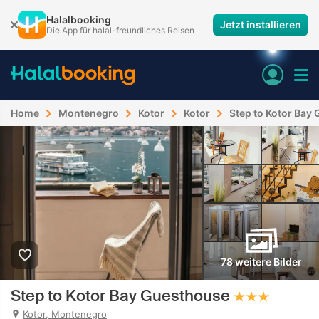
Halalbooking
Jetzt installieren
Die App für halal-freundliches Reisen
Home
Montenegro
Kotor
Kotor
Step to Kotor Bay
78 weitere Bilder
Step to Kotor Bay Guesthouse
Kotor, Montenegro