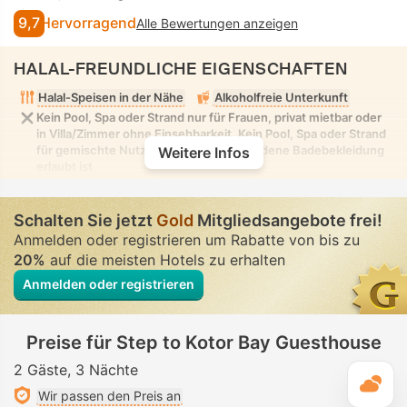
9,7
Hervorragend
Alle Bewertungen anzeigen
HALAL-FREUNDLICHE EIGENSCHAFTEN
Halal-Speisen in der Nähe
Alkoholfreie Unterkunft
Kein Pool, Spa oder Strand nur für Frauen, privat mietbar oder
in Villa/Zimmer ohne Einsehbarkeit. Kein Pool, Spa oder Strand
für gemischte Nutzung, in dem bescheidene Badebekleidung
Weitere Infos
erlaubt ist
Schalten Sie jetzt
Gold
Mitgliedsangebote frei!
Anmelden oder registrieren um Rabatte von bis zu
20%
auf die meisten Hotels zu erhalten
Anmelden oder registrieren
Preise für Step to Kotor Bay Guesthouse
2 Gäste
3 Nächte
T
Wir passen den Preis an