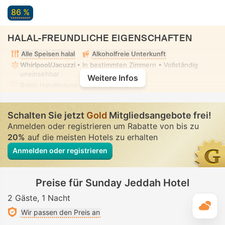
86 %
HALAL-FREUNDLICHE EIGENSCHAFTEN
Alle Speisen halal
Alkoholfreie Unterkunft
Whirlpool/Jacuzzi
• In bestimmten Zimmern • Vollständig
uneinsehbar
Weitere Infos
Bidet-Handbrause
• In allen Zimmern
Schalten Sie jetzt
Gold
Mitgliedsangebote frei!
Anmelden oder registrieren um Rabatte von bis zu
20%
auf die meisten Hotels zu erhalten
Anmelden oder registrieren
Preise für Sunday Jeddah Hotel
2 Gäste
1 Nacht
T
Wir passen den Preis an