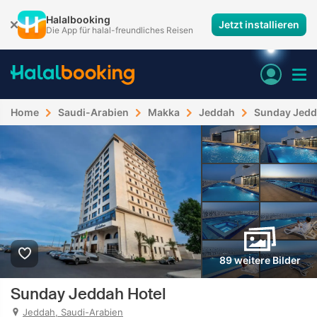
Halalbooking
Jetzt installieren
Die App für halal-freundliches Reisen
Home
Saudi-Arabien
Makka
Jeddah
Sunday Jedd
89 weitere Bilder
Sunday Jeddah Hotel
Jeddah, Saudi-Arabien