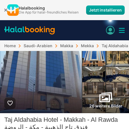
Halalbooking
Jetzt installieren
Die App für halal-freundliches Reisen
Home
Saudi-Arabien
Makka
Mekka
26 weitere Bilder
Taj Aldahabia Hotel - Makkah - Al Rawda
فندق تاج الذهبية - مكة - الروضة