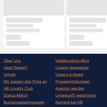
Über Uns
Halalbooking-Blog
Halal Reisen?
Unsere Newsletter
Umrah
Unsere e-News
Wir passen den Preis an
Pressemitteilungen
HB Loyalty Club
Agentur werden
Status-Match
Unterkunft registrieren
Buchungsbedingungen
Karriere bei HB