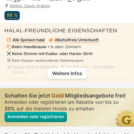
Mekka, Saudi-Arabien
98 %
HALAL-FREUNDLICHE EIGENSCHAFTEN
Alle Speisen halal
Alkoholfreie Unterkunft
Bidet-Handbrause
• In allen Zimmern
Keine Zimmer mit Kaaba- oder Haram-Sicht
Kein Haram-verbundener Gebetsraum
Haram nicht in Gehweite
: 16 Fahrminuten •
Kein Gratis-
Shuttle
Weitere Infos
Kein Pool, Spa oder Strand nur für Frauen, privat mietbar oder
in Villa/Zimmer ohne Einsehbarkeit. Kein Pool, Spa oder Strand
für gemischte Nutzung, in dem bescheidene Badebekleidung
Schalten Sie jetzt
erlaubt ist
Gold
Mitgliedsangebote frei!
Anmelden oder registrieren um Rabatte von bis zu
20%
auf die meisten Hotels zu erhalten
Anmelden oder registrieren