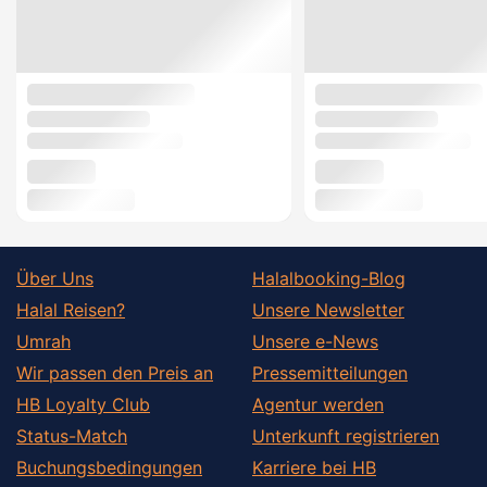
Über Uns
Halalbooking-Blog
Halal Reisen?
Unsere Newsletter
Umrah
Unsere e-News
Wir passen den Preis an
Pressemitteilungen
HB Loyalty Club
Agentur werden
Status-Match
Unterkunft registrieren
Buchungsbedingungen
Karriere bei HB