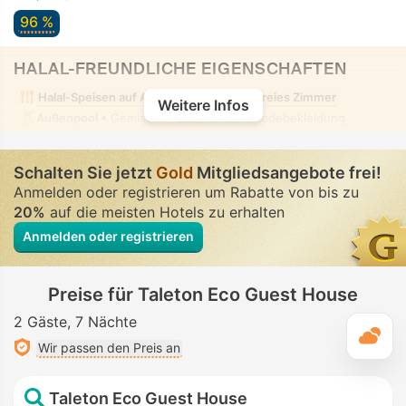
96 %
HALAL-FREUNDLICHE EIGENSCHAFTEN
Halal-Speisen auf Anfrage
Alkoholfreies Zimmer
Weitere Infos
Außenpool
• Gemischt • Bescheidene Badebekleidung
Schalten Sie jetzt
Gold
Mitgliedsangebote frei!
Anmelden oder registrieren um Rabatte von bis zu
20%
auf die meisten Hotels zu erhalten
Anmelden oder registrieren
Preise für Taleton Eco Guest House
2 Gäste
7 Nächte
T
Wir passen den Preis an
Taleton Eco Guest House