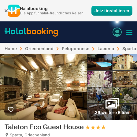
Halalbooking
Jetzt installieren
Die App für halal-freundliches Reisen
Home
Griechenland
Peloponnese
Laconia
Sparta
36 weitere Bilder
Taleton Eco Guest House
Sparta, Griechenland