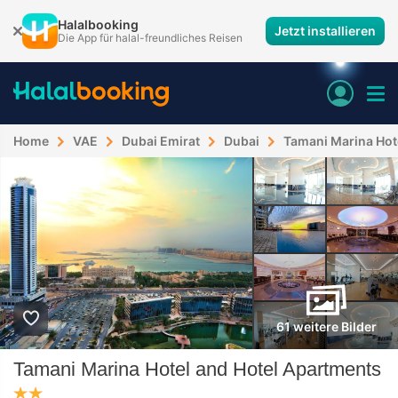
Halalbooking
Jetzt installieren
Die App für halal-freundliches Reisen
Home
VAE
Dubai Emirat
Dubai
Tamani Marina Hot
61 weitere Bilder
Tamani Marina Hotel and Hotel Apartments