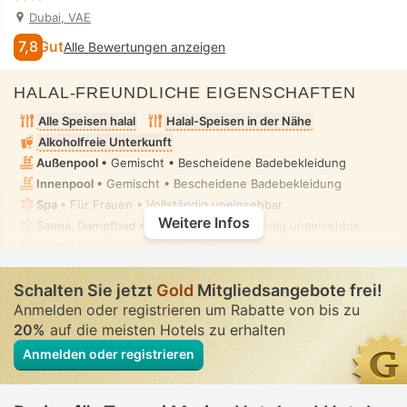
Dubai, VAE
7,8
Gut
Alle Bewertungen anzeigen
HALAL-FREUNDLICHE EIGENSCHAFTEN
Alle Speisen halal
Halal-Speisen in der Nähe
Alkoholfreie Unterkunft
Außenpool
• Gemischt • Bescheidene Badebekleidung
Innenpool
• Gemischt • Bescheidene Badebekleidung
Spa
• Für Frauen • Vollständig uneinsehbar
Weitere Infos
Sauna, Dampfbad
• Für Frauen • Vollständig uneinsehbar
Bidet-Handbrause
• In allen Zimmern
Schalten Sie jetzt
Gold
Mitgliedsangebote frei!
Anmelden oder registrieren um Rabatte von bis zu
20%
auf die meisten Hotels zu erhalten
Anmelden oder registrieren