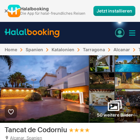
Halalbooking
Jetzt installieren
Die App für halal-freundliches Reisen
Home
Spanien
Katalonien
Tarragona
Alcanar
50 weitere Bilder
Tancat de Codorniu
Alcanar, Spanien