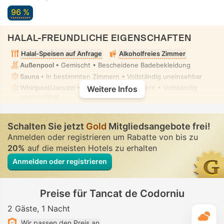
96 %
HALAL-FREUNDLICHE EIGENSCHAFTEN
Halal-Speisen auf Anfrage
Alkoholfreies Zimmer
Außenpool
• Gemischt • Bescheidene Badebekleidung
Sauna
• In bestimmten Zimmern • Vollständig uneinsehbar
Whirlpool/Jacuzzi
• In bestimmten Zimmern • Vollständig
Weitere Infos
uneinsehbar
Schalten Sie jetzt
Gold
Mitgliedsangebote frei!
Anmelden oder registrieren um Rabatte von bis zu
20%
auf die meisten Hotels zu erhalten
Anmelden oder registrieren
Preise für Tancat de Codorniu
2 Gäste
1 Nacht
T
Wir passen den Preis an