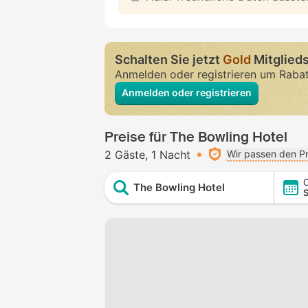
Schalten Sie jetzt
Gold
Mitglieds
Anmelden oder registrieren um Raba
Anmelden oder registrieren
Preise für The Bowling Hotel
2 Gäste
1 Nacht
Wir passen den Pr
C
The Bowling Hotel
S