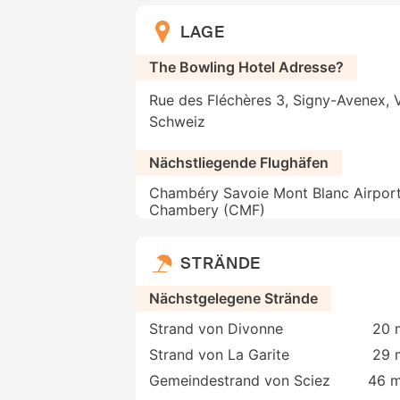
LAGE
The Bowling Hotel Adresse?
Rue des Fléchères 3, Signy-Avenex, V
Schweiz
Nächstliegende Flughäfen
Chambéry Savoie Mont Blanc Airport
Chambery (CMF)
STRÄNDE
Nächstgelegene Strände
Strand von Divonne
20 
Strand von La Garite
29 
Gemeindestrand von Sciez
46 m