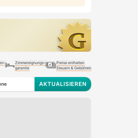
ien-
Zimmereignungs-
Preise enthalten
garantie
Steuern & Gebühren
AKTUALISIEREN
ene