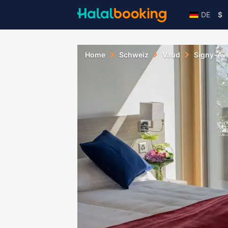
DE
$
Home
Schweiz
Vaud
Signy-Av