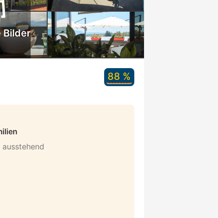
 Bilder
88 %
ilien
n ausstehend