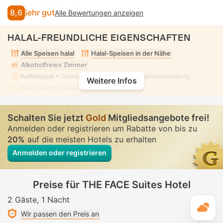
8,6
Sehr gut
Alle Bewertungen anzeigen
HALAL-FREUNDLICHE EIGENSCHAFTEN
Alle Speisen halal
Halal-Speisen in der Nähe
Alkoholfreies Zimmer
Außenpool
• Gemischt • Bescheidene Badebekleidung
Weitere Infos
Bidet-Handbrause
• In allen Zimmern
Schalten Sie jetzt
Gold
Mitgliedsangebote frei!
Anmelden oder registrieren um Rabatte von bis zu
20%
auf die meisten Hotels zu erhalten
Anmelden oder registrieren
Preise für THE FACE Suites Hotel
2 Gäste
1 Nacht
T
Wir passen den Preis an