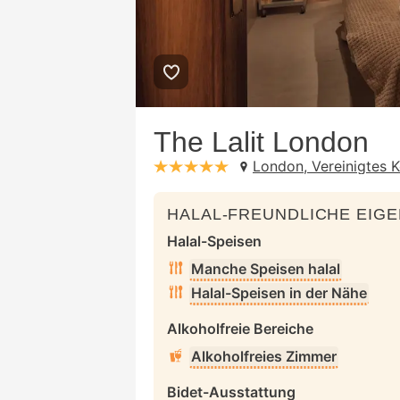
The Lalit London
London, Vereinigtes K
stars: 5
HALAL-FREUNDLICHE EIG
Halal-Speisen
Manche Speisen halal
Halal-Speisen in der Nähe
Alkoholfreie Bereiche
Alkoholfreies Zimmer
Bidet-Ausstattung