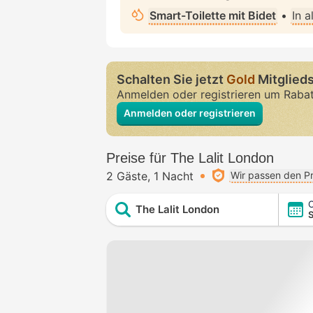
Smart-Toilette mit Bidet
•
In 
Schalten Sie jetzt
Gold
Mitglieds
Anmelden oder registrieren um Raba
Anmelden oder registrieren
Preise für The Lalit London
2 Gäste
1 Nacht
Wir passen den Pr
C
The Lalit London
S