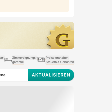
ien-
Zimmereignungs-
Preise enthalten
garantie
Steuern & Gebühren
AKTUALISIEREN
ene