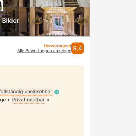
 Bilder
Hervorragend
9,4
Alle Bewertungen anzeigen
ollständig uneinsehbar
age
•
Privat mietbar
•