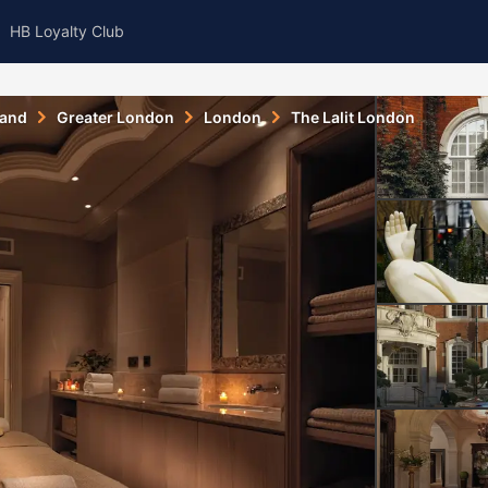
HB Loyalty Club
land
Greater London
London
The Lalit London