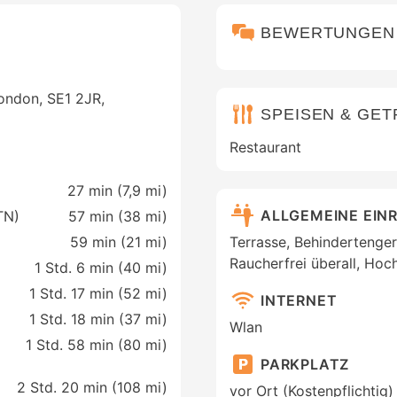
BEWERTUNGEN
London, SE1 2JR,
SPEISEN & GE
Restaurant
27 min (
7,9 mi
)
ALLGEMEINE EIN
TN)
57 min (
38 mi
)
59 min (
21 mi
)
Terrasse, Behindertenger
Raucherfrei überall, Hoch
1 Std. 6 min (
40 mi
)
1 Std. 17 min (
52 mi
)
INTERNET
1 Std. 18 min (
37 mi
)
Wlan
1 Std. 58 min (
80 mi
)
PARKPLATZ
2 Std. 20 min (
108 mi
)
vor Ort (Kostenpflichtig)