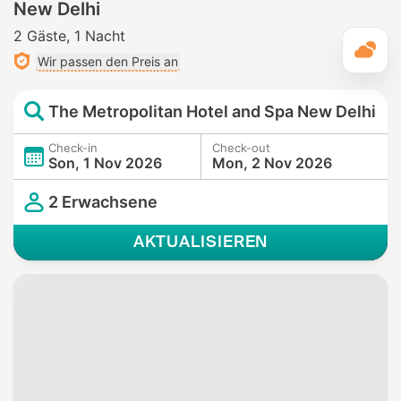
New Delhi
2 Gäste
1 Nacht
T
Wir passen den Preis an
The Metropolitan Hotel and Spa New Delhi
Check-in
Check-out
Son, 1 Nov 2026
Mon, 2 Nov 2026
2 Erwachsene
AKTUALISIEREN