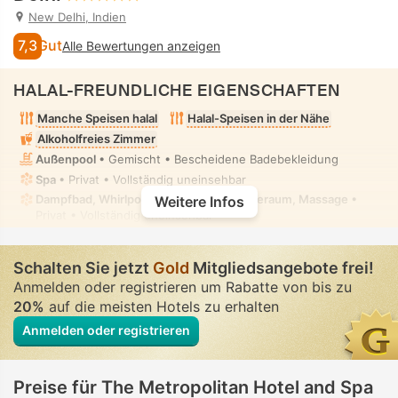
New Delhi, Indien
7,3
Gut
Alle Bewertungen anzeigen
HALAL-FREUNDLICHE EIGENSCHAFTEN
Manche Speisen halal
Halal-Speisen in der Nähe
Alkoholfreies Zimmer
Außenpool
• Gemischt • Bescheidene Badebekleidung
Spa
• Privat • Vollständig uneinsehbar
Dampfbad, Whirlpool/Jacuzzi, Spa-Pflegeraum, Massage
•
Weitere Infos
Privat • Vollständig uneinsehbar
Schalten Sie jetzt
Gold
Mitgliedsangebote frei!
Anmelden oder registrieren um Rabatte von bis zu
20%
auf die meisten Hotels zu erhalten
Anmelden oder registrieren
Preise für The Metropolitan Hotel and Spa