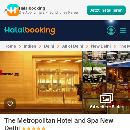
Halalbooking
Jetzt installieren
Die App für halal-freundliches Reisen
Home
Indien
Delhi
All of Delhi
New Delhi
The M
64 weitere Bilder
The Metropolitan Hotel and Spa New
Delhi