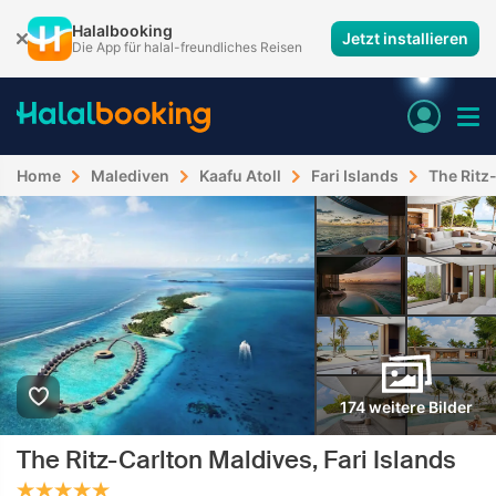
Halalbooking
Jetzt installieren
Die App für halal-freundliches Reisen
Home
Malediven
Kaafu Atoll
Fari Islands
The Ritz-
174 weitere Bilder
The Ritz-Carlton Maldives, Fari Islands