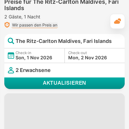
Preise für The Ritz-Carlton Maldives, Fari
Privat • Vollständig uneinsehbar
Islands
Whirlpool/Jacuzzi
• In allen Zimmern • Vollständig
uneinsehbar
2 Gäste
1 Nacht
T
Bidet-Handbrause
• In allen Zimmern
Wir passen den Preis an
The Ritz-Carlton Maldives, Fari Islands
Check-in
Check-out
Son, 1 Nov 2026
Mon, 2 Nov 2026
2 Erwachsene
AKTUALISIEREN