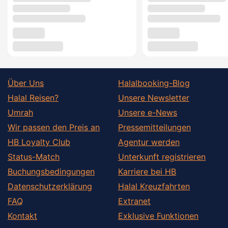
Über Uns
Halalbooking-Blog
Halal Reisen?
Unsere Newsletter
Umrah
Unsere e-News
Wir passen den Preis an
Pressemitteilungen
HB Loyalty Club
Agentur werden
Status-Match
Unterkunft registrieren
Buchungsbedingungen
Karriere bei HB
Datenschutzerklärung
Halal Kreuzfahrten
FAQ
Extranet
Kontakt
Exklusive Funktionen