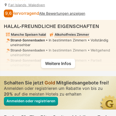
Fari Islands, Malediven
9,6
Hervorragend
Alle Bewertungen anzeigen
HALAL-FREUNDLICHE EIGENSCHAFTEN
Manche Speisen halal
Alkoholfreies Zimmer
Strand-Sonnenbaden
• In bestimmten Zimmern • Vollständig
uneinsehbar
Strand-Sonnenbaden
• In bestimmten Zimmern • Weitgehend
uneinsehbar
Strand-Sonnenbaden
• In bestimmten Zimmern • Partiell
Weitere Infos
uneinsehbar
Strand
• Gemischt • Bescheidene Badebekleidung
Außenpool
• In bestimmten Zimmern • Vollständig
uneinsehbar
Schalten Sie jetzt
Gold
Mitgliedsangebote frei!
Außenpool
• In bestimmten Zimmern • Weitgehend
Anmelden oder registrieren um Rabatte von bis zu
uneinsehbar
20%
auf die meisten Hotels zu erhalten
Außenpool
• In bestimmten Zimmern • Partiell uneinsehbar
Anmelden oder registrieren
Außenpool
• Gemischt • Bescheidene Badebekleidung
Spa
• Privat • Vollständig uneinsehbar
Spa Center, Sauna, Dampfbad, Spa-Pflegeraum, Massage
•