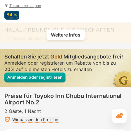
Tokoname, Japan
84 %
HALAL-FREUNDLICHE EIGENSCHAFTEN
Weitere Infos
Toilette mit Bidet-Düse
• In allen Zimmern
Schalten Sie jetzt
Gold
Mitgliedsangebote frei!
Anmelden oder registrieren um Rabatte von bis zu
20%
auf die meisten Hotels zu erhalten
Anmelden oder registrieren
Preise für Toyoko Inn Chubu International
Airport No.2
2 Gäste
1 Nacht
T
Wir passen den Preis an