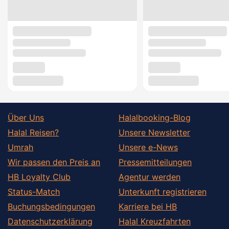
Über Uns
Halalbooking-Blog
Halal Reisen?
Unsere Newsletter
Umrah
Unsere e-News
Wir passen den Preis an
Pressemitteilungen
HB Loyalty Club
Agentur werden
Status-Match
Unterkunft registrieren
Buchungsbedingungen
Karriere bei HB
Datenschutzerklärung
Halal Kreuzfahrten