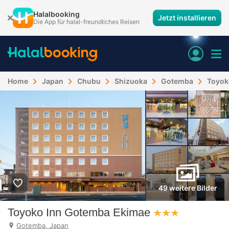
Halalbooking
Jetzt installieren
Die App für halal-freundliches Reisen
Home
Japan
Chubu
Shizuoka
Gotemba
Toyok
49 weitere Bilder
Toyoko Inn Gotemba Ekimae
Gotemba, Japan