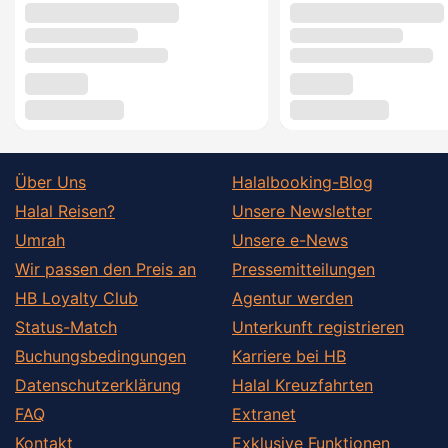
Über Uns
Halalbooking-Blog
Halal Reisen?
Unsere Newsletter
Umrah
Unsere e-News
Wir passen den Preis an
Pressemitteilungen
HB Loyalty Club
Agentur werden
Status-Match
Unterkunft registrieren
Buchungsbedingungen
Karriere bei HB
Datenschutzerklärung
Halal Kreuzfahrten
FAQ
Extranet
Kontakt
Exklusive Funktionen