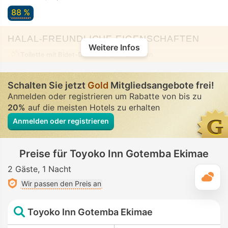
88 %
HALAL-FREUNDLICHE EIGENSCHAFTEN
Weitere Infos
Toilette mit Bidet-Düse
• In allen Zimmern
Schalten Sie jetzt
Gold
Mitgliedsangebote frei!
Anmelden oder registrieren um Rabatte von bis zu
20%
auf die meisten Hotels zu erhalten
Anmelden oder registrieren
Preise für Toyoko Inn Gotemba Ekimae
2 Gäste
1 Nacht
T
Wir passen den Preis an
Toyoko Inn Gotemba Ekimae