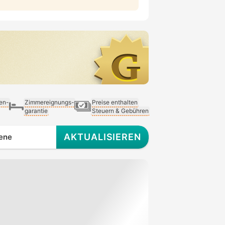
ien-
Zimmereignungs-
Preise enthalten
garantie
Steuern & Gebühren
AKTUALISIEREN
ene