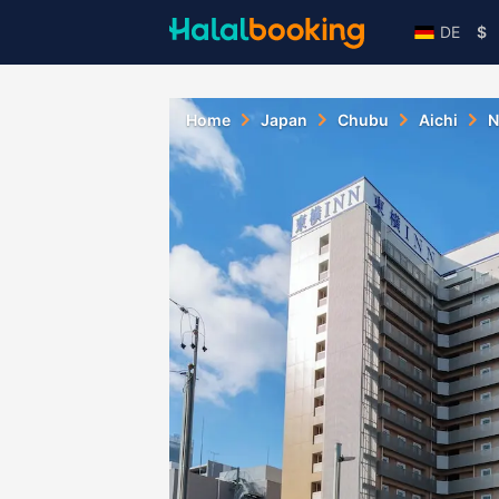
DE
$
Home
Japan
Chubu
Aichi
N