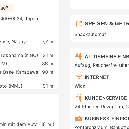
sse?
, 460-0024, Japan
SPEISEN & GET
Snackautomat
Base, Nagoya
7,7 mi
t, Tokoname (NGO)
21 mi
ALLGEMEINE EIN
ITM)
86 mi
Aufzug, Raucherfrei über
ir Base, Kanazawa
90 mi
INTERNET
moto (MMJ)
91 mi
Wlan
KUNDENSERVICE
24 Stunden Rezeption, 
BUSINESS-EINRI
 min mit dem Auto (18 mi)
Konferenzraum, Bankette