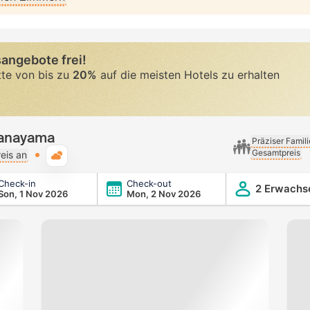
angebote frei!
tte von bis zu
20%
auf die meisten Hotels zu erhalten
Kanayama
Präziser Famil
Gesamtpreis
Typische Wetterlage
eis an
Check-in
Check-out
2 Erwachs
Son, 1 Nov 2026
Mon, 2 Nov 2026