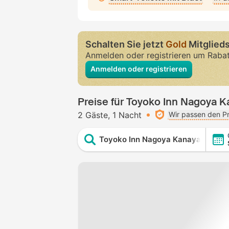
Schalten Sie jetzt
Gold
Mitglieds
Anmelden oder registrieren um Raba
Anmelden oder registrieren
Preise für Toyoko Inn Nagoya 
2 Gäste
1 Nacht
Wir passen den Pr
Toyoko Inn Nagoya Kanayama