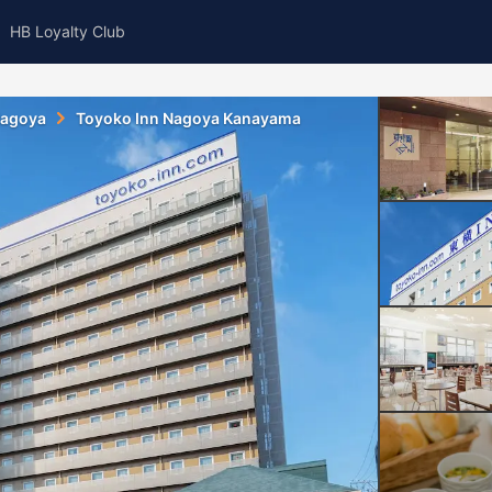
HB Loyalty Club
agoya
Toyoko Inn Nagoya Kanayama