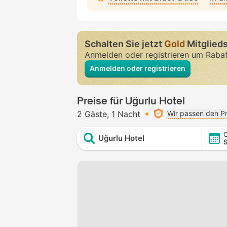
Schalten Sie jetzt
Gold
Mitglieds
Anmelden oder registrieren um Raba
Anmelden oder registrieren
Preise für Uğurlu Hotel
2 Gäste
1 Nacht
Wir passen den Pr
C
Uğurlu Hotel
S