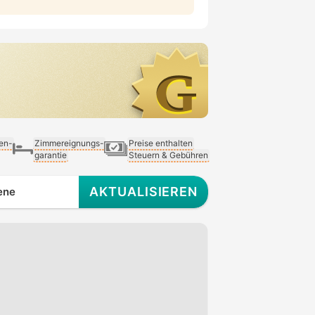
ien-
Zimmereignungs-
Preise enthalten
garantie
Steuern & Gebühren
AKTUALISIEREN
ene