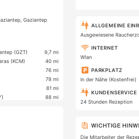
aziantep, Gaziantep
ALLGEMEINE EIN
Ausgewiesene Raucherz
INTERNET
iantep (GZT)
9,7 mi
Wlan
aras (KCM)
40 mi
PARKPLATZ
76 mi
78 mi
In der Nähe (Kostenfrei)
81 mi
KUNDENSERVICE
Y)
88 mi
24 Stunden Rezeption
WICHTIGE HINW
Die Mitarbeiter der Reze