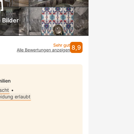
 Bilder
Sehr gut
8,9
Alle Bewertungen anzeigen
ilien
scht
•
idung erlaubt