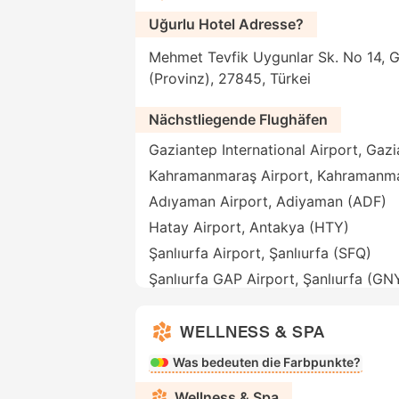
Uğurlu Hotel Adresse?
Mehmet Tevfik Uygunlar Sk. No 14, G
(Provinz), 27845, Türkei
Nächstliegende Flughäfen
Gaziantep International Airport, Gaz
Kahramanmaraş Airport, Kahramanm
Adıyaman Airport, Adiyaman (ADF)
Hatay Airport, Antakya (HTY)
Şanlıurfa Airport, Şanlıurfa (SFQ)
Şanlıurfa GAP Airport, Şanlıurfa (GN
WELLNESS & SPA
Was bedeuten die Farbpunkte?
Wellness & Spa