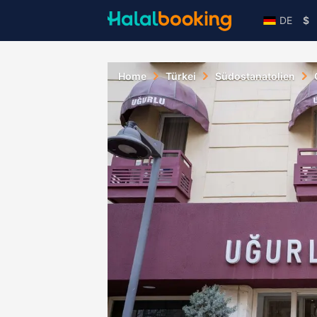
DE
$
Home
Türkei
Südostanatolien