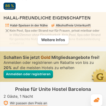
86 %
HALAL-FREUNDLICHE EIGENSCHAFTEN
Halal-Speisen in der Nähe
Alkoholfreie Unterkunft
Kein Pool, Spa oder Strand nur für Frauen, privat mietbar oder
in Villa/Zimmer ohne Einsehbarkeit. Kein Pool, Spa oder Strand
für gemischte Nutzung, in dem bescheidene Badebekleidung
Weitere Infos
erlaubt ist
Schalten Sie jetzt
Gold
Mitgliedsangebote frei!
Anmelden oder registrieren um Rabatte von bis zu
20%
auf die meisten Hotels zu erhalten
Anmelden oder registrieren
Preise für Unite Hostel Barcelona
2 Gäste
1 Nacht
T
Wir passen den Preis an