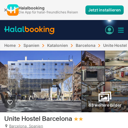
Halalbooking
Jetzt installieren
Die App für halal-freundliches Reisen
Home
Spanien
Katalonien
Barcelona
Unite Hostel
63 weitere Bilder
Unite Hostel Barcelona
Barcelona, Spanien