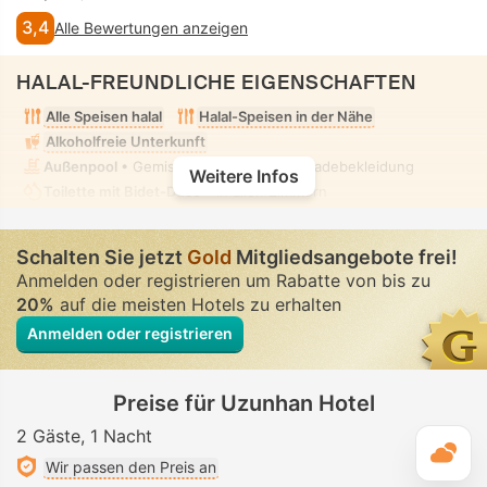
3,4
Alle Bewertungen anzeigen
HALAL-FREUNDLICHE EIGENSCHAFTEN
Alle Speisen halal
Halal-Speisen in der Nähe
Alkoholfreie Unterkunft
Außenpool
• Gemischt • Bescheidene Badebekleidung
Weitere Infos
Toilette mit Bidet-Düse
• In allen Zimmern
Schalten Sie jetzt
Gold
Mitgliedsangebote frei!
Anmelden oder registrieren um Rabatte von bis zu
20%
auf die meisten Hotels zu erhalten
Anmelden oder registrieren
Preise für Uzunhan Hotel
2 Gäste
1 Nacht
T
Wir passen den Preis an