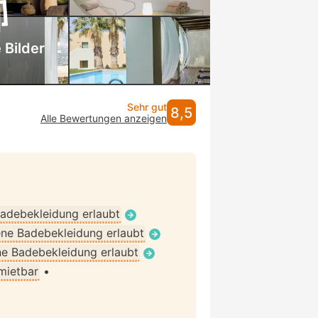
 Bilder
Sehr gut
8,5
Alle Bewertungen anzeigen
adebekleidung erlaubt
ne Badebekleidung erlaubt
e Badebekleidung erlaubt
 mietbar
•