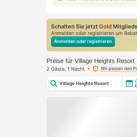
Schalten Sie jetzt
Gold
Mitglieds
Anmelden oder registrieren um Raba
Anmelden oder registrieren
Preise für Village Heights Resort
2 Gäste
1 Nacht
Wir passen den Pr
C
Village Heights Resort
D