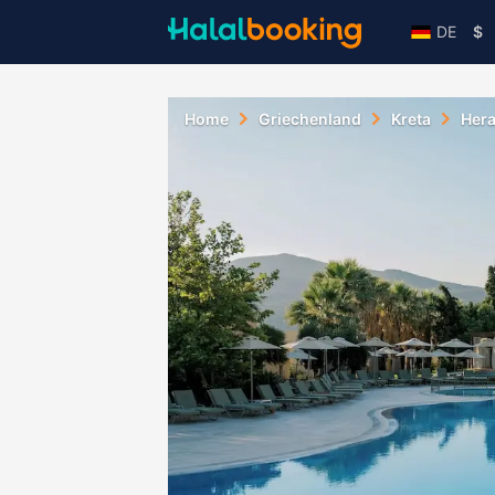
DE
$
Home
Griechenland
Kreta
Hera