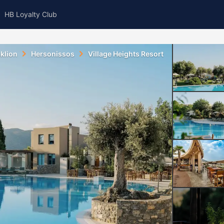
HB Loyalty Club
klion
Hersonissos
Village Heights Resort