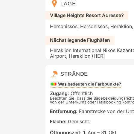
LAGE
Village Heights Resort Adresse?
Hersonissos, Hersonissos, Heraklion,
Nächstliegende Flughäfen
Heraklion International Nikos Kazant
Airport, Heraklion (HER)
STRÄNDE
Was bedeuten die Farbpunkte?
Zugang:
Öffentlich
Beachten Sie, dass die Badebekleidungsricht
von der Unterkunft oder Halalbooking kontrol
Entfernung:
Fahrstrecke von der Unt
Fläche:
Gemischt
Öffnungszeit:
1. Apr – 31. Okt