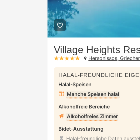
Village Heights Res
Hersonissos, Grieche
stars: 5
HALAL-FREUNDLICHE EIG
Halal-Speisen
Manche Speisen halal
Alkoholfreie Bereiche
Alkoholfreies Zimmer
Bidet-Ausstattung
Halal-freundliche Daten ausst