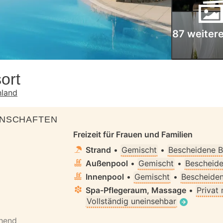
87 weitere
ort
nland
ENSCHAFTEN
Freizeit für Frauen und Familien
Strand
•
Gemischt
•
Bescheidene B
Außenpool
•
Gemischt
•
Bescheide
Innenpool
•
Gemischt
•
Bescheiden
Spa-Pflegeraum, Massage
•
Privat
Vollständig uneinsehbar
ehend