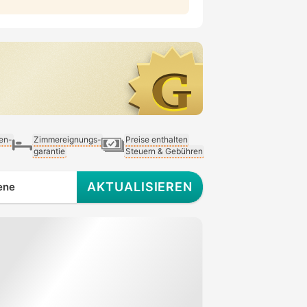
ien-
Zimmereignungs-
Preise enthalten
garantie
Steuern & Gebühren
AKTUALISIEREN
ene