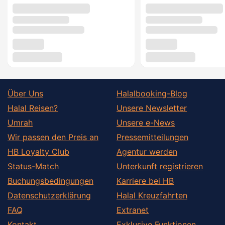
Über Uns
Halalbooking-Blog
Halal Reisen?
Unsere Newsletter
Umrah
Unsere e-News
Wir passen den Preis an
Pressemitteilungen
HB Loyalty Club
Agentur werden
Status-Match
Unterkunft registrieren
Buchungsbedingungen
Karriere bei HB
Datenschutzerklärung
Halal Kreuzfahrten
FAQ
Extranet
Kontakt
Exklusive Funktionen