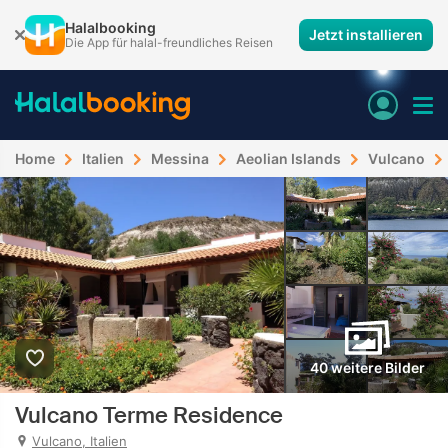
Halalbooking
Jetzt installieren
Die App für halal-freundliches Reisen
Home
Italien
Messina
Aeolian Islands
Vulcano
40 weitere Bilder
Vulcano Terme Residence
Vulcano, Italien