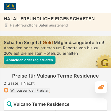
66 %
HALAL-FREUNDLICHE EIGENSCHAFTEN
Halal-freundliche Daten ausstehend
Schalten Sie jetzt
Gold
Mitgliedsangebote frei!
Anmelden oder registrieren um Rabatte von bis zu
20%
auf die meisten Hotels zu erhalten
Anmelden oder registrieren
Preise für Vulcano Terme Residence
2 Gäste
1 Nacht
T
Wir passen den Preis an
Vulcano Terme Residence