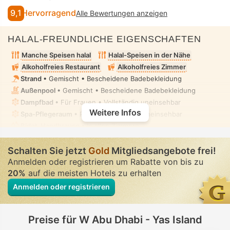
9,1
Hervorragend
Alle Bewertungen anzeigen
HALAL-FREUNDLICHE EIGENSCHAFTEN
Manche Speisen halal
Halal-Speisen in der Nähe
Alkoholfreies Restaurant
Alkoholfreies Zimmer
Strand
• Gemischt • Bescheidene Badebekleidung
Außenpool
• Gemischt • Bescheidene Badebekleidung
Dampfbad
• Für Frauen • Vollständig uneinsehbar
Weitere Infos
Spa-Pflegeraum
• Privat • Vollständig uneinsehbar
Bidet-Handbrause
• In allen Zimmern
Schalten Sie jetzt
Gold
Mitgliedsangebote frei!
Anmelden oder registrieren um Rabatte von bis zu
20%
auf die meisten Hotels zu erhalten
Anmelden oder registrieren
Preise für W Abu Dhabi - Yas Island