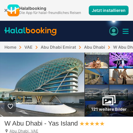
Halalbooking
Jetzt installieren
Die App für halal-freundliches Reisen
Home
VAE
Abu Dhabi Emirat
Abu Dhabi
W Abu Dha
121 weitere Bilder
W Abu Dhabi - Yas Island
Abu Dhabi, VAE