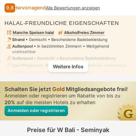
9,8
Hervorragend
Alle Bewertungen anzeigen
HALAL-FREUNDLICHE EIGENSCHAFTEN
Manche Speisen halal
Alkoholfreies Zimmer
Strand
• Gemischt • Bescheidene Badebekleidung
Außenpool
• In bestimmten Zimmern • Weitgehend
uneinsehbar
Außenpool
• Gemischt • Bescheidene Badebekleidung
Spa-Pflegeraum, Massage
• Privat • Vollständig uneinsehbar
Weitere Infos
Whirlpool/Jacuzzi
• In bestimmten Zimmern • Vollständig
uneinsehbar
Bidet-Handbrause
• In allen Zimmern
Schalten Sie jetzt
Gold
Mitgliedsangebote frei!
Anmelden oder registrieren um Rabatte von bis zu
20%
auf die meisten Hotels zu erhalten
Anmelden oder registrieren
Preise für W Bali - Seminyak