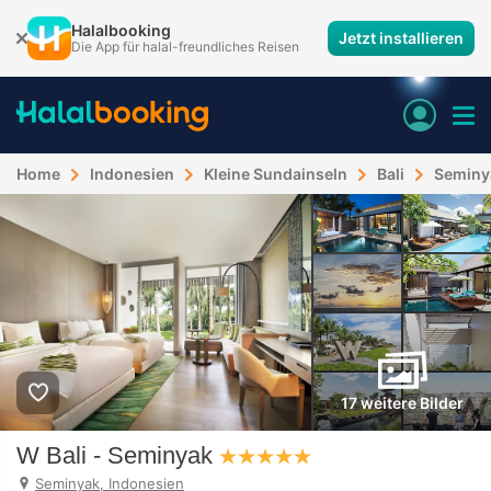
Halalbooking
Jetzt installieren
Die App für halal-freundliches Reisen
Home
Indonesien
Kleine Sundainseln
Bali
Seminy
17 weitere Bilder
W Bali - Seminyak
Seminyak, Indonesien