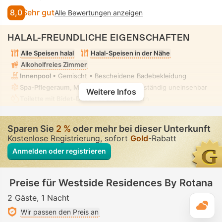
8,0
Sehr gut
Alle Bewertungen anzeigen
HALAL-FREUNDLICHE EIGENSCHAFTEN
Alle Speisen halal
Halal-Speisen in der Nähe
Alkoholfreies Zimmer
Innenpool
• Gemischt • Bescheidene Badebekleidung
Spa-Pflegeraum, Massage
• Privat • Vollständig uneinsehbar
Weitere Infos
Toilette mit Bidet-Düse
• In allen Zimmern
Sparen Sie
2 %
oder mehr bei dieser Unterkunft
Kostenlose Registrierung, sofort
Gold
-Rabatt
Anmelden oder registrieren
Preise für Westside Residences By Rotana
2 Gäste
1 Nacht
T
Wir passen den Preis an