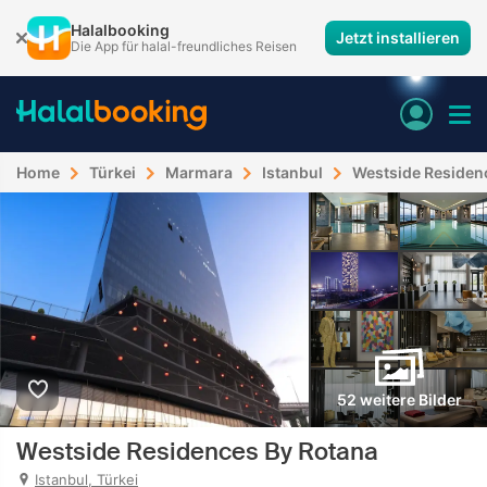
Halalbooking
Jetzt installieren
Die App für halal-freundliches Reisen
Home
Türkei
Marmara
Istanbul
Westside Residen
52 weitere Bilder
Westside Residences By Rotana
Istanbul, Türkei