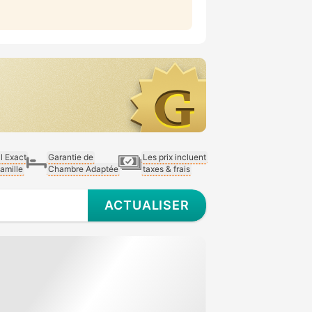
al Exact
Garantie de
Les prix incluent
Famille
Chambre Adaptée
taxes & frais
ACTUALISER