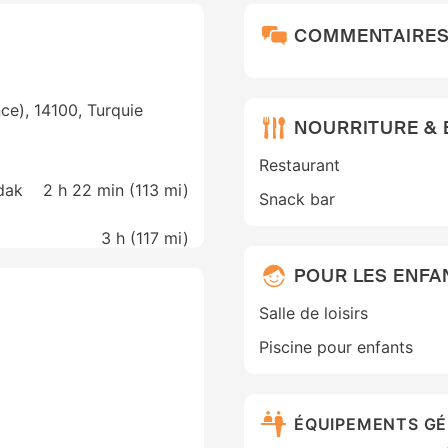
COMMENTAIRE
ce), 14100, Turquie
NOURRITURE &
Restaurant
dak
2 h 22 min (
113 mi
)
Snack bar
3 h (
117 mi
)
POUR LES ENFA
Salle de loisirs
Piscine pour enfants
ÉQUIPEMENTS G