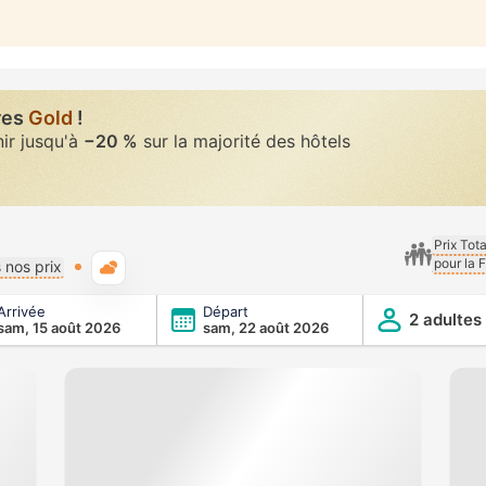
res
Gold
!
nir jusqu'à
−20 %
sur la majorité des hôtels
Prix Tot
pour la 
Météo typique
 nos prix
Arrivée
Départ
2 adultes
sam, 15 août 2026
sam, 22 août 2026