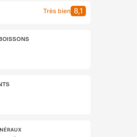
8,1
S
Très bien
 BOISSONS
NTS
ÉNÉRAUX