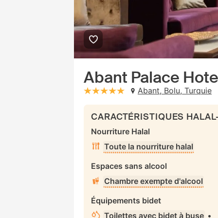
Abant Palace Hote
Abant, Bolu, Turquie
stars: 5
CARACTÉRISTIQUES HALAL
Nourriture Halal
Toute la nourriture halal
Espaces sans alcool
Chambre exempte d'alcool
Équipements bidet
Toilettes avec bidet à buse
•