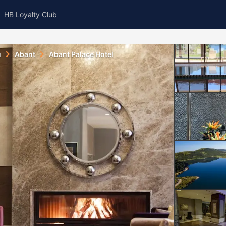
HB Loyalty Club
u
Abant
Abant Palace Hotel