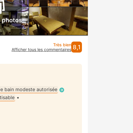
s photos
Très bien
8,1
Afficher tous les commentaires
e bain modeste autorisée
tisable
•