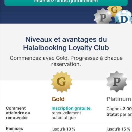
Inscrivez-vous gratuitement
Niveaux et avantages du
Halalbooking Loyalty Club
Commencez avec Gold. Progressez à chaque
réservation.
Gold
Platinum
Comment
Inscription gratuite
,
Gagnez
3 00
atteindre ou
renouvellement
Statut
par a
renouveler
automatique
Remises
jusqu'à
10 %
jusqu'à
15 %