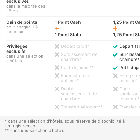
exclusives
dans la majorité des
hôtels
Gain de points
1 Point Cash
1,25 Point C
pour chaque 1 $
dépensé
1 Point Statut
1,25 Point St
Privilèges
Départ tardif*
Départ tar
exclusifs
Surclassement de
Surclasse
dans une sélection
chambre*
chambre*
d'hôtels
Petit-déjeuner**
Petit-déj
Enregistrement
Enregistr
anticipé*
anticipé*
Double
Double
surclassement de
surclasse
chambre*
chambre*
Transfert aéroport**
Transfert
* dans une sélection d'hôtels, sous réserve de disponibilité à
l'enregistrement
** dans une sélection d'hôtels